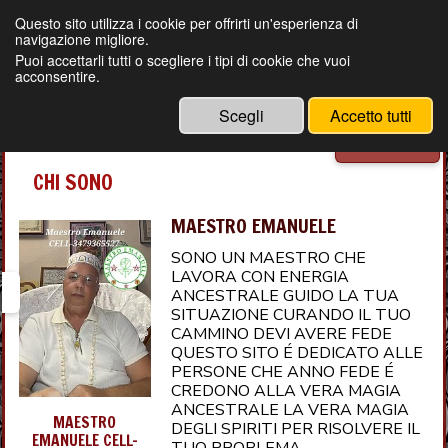
Questo sito utilizza i cookie per offrirti un'esperienza di
navigazione migliore.
MAGIA BRASILIANA ANCESTRALE
Puoi accettarli tutti o scegliere i tipi di cookie che vuoi
LEGAMENTI D'AMORE GARANTITI
acconsentire.
DEL MAESTRO EMANUELE
CELL- +39 3479365527
Scegli
Accetto tutti
Menu
CHI SONO
MAESTRO EMANUELE
SONO UN MAESTRO CHE
LAVORA CON ENERGIA
ANCESTRALE GUIDO LA TUA
SITUAZIONE CURANDO IL TUO
CAMMINO DEVI AVERE FEDE
QUESTO SITO É DEDICATO ALLE
PERSONE CHE ANNO FEDE É
CREDONO ALLA VERA MAGIA
ANCESTRALE LA VERA MAGIA
MAESTRO
DEGLI SPIRITI PER RISOLVERE IL
EMANUELE CELL-