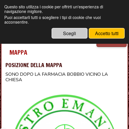
Questo sito utilizza i cookie per offrirti un'esperienza di
navigazione migliore.
MAGIA BRASILIANA ANCESTRALE
Puoi accettarli tutti o scegliere i tipi di cookie che vuoi
LEGAMENTI D'AMORE GARANTITI
acconsentire.
DEL MAESTRO EMANUELE
CELL- +39 3479365527
Scegli
Accetto tutti
Menu
MAPPA
POSIZIONE DELLA MAPPA
SONO DOPO LA FARMACIA BOBBIO VICINO LA
CHIESA