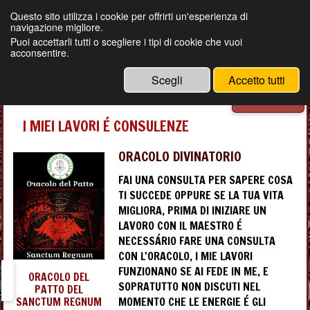
Questo sito utilizza i cookie per offrirti un'esperienza di
navigazione migliore.
MAGIA BRASILIANA ANCESTRALE
Puoi accettarli tutti o scegliere i tipi di cookie che vuoi
LEGAMENTI D'AMORE GARANTITI
acconsentire.
DEL MAESTRO EMANUELE
CELL- +39 3479365527
Scegli
Accetto tutti
Menu
I MIEI LAVORI É CONSULENZE
ORACOLO DIVINATORIO
FAI UNA CONSULTA PER SAPERE COSA
TI SUCCEDE OPPURE SE LA TUA VITA
MIGLIORA, PRIMA DI INIZIARE UN
LAVORO CON IL MAESTRO É
NECESSÁRIO FARE UNA CONSULTA
CON L'ORACOLO, I MIE LAVORI
FUNZIONANO SE AI FEDE IN ME, E
ORACOLO DEL
SOPRATUTTO NON DISCUTI NEL
PATTO DEL
MOMENTO CHE LE ENERGIE É GLI
SANCTUM REGNUM