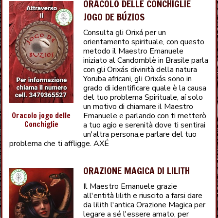
ORACOLO DELLE CONCHIGLIE
JOGO DE BÚZIOS
Consulta gli Orixá per un
orientamento spirituale, con questo
metodo il Maestro Emanuele
iniziato al Candomblè in Brasile parla
con gli Orixás divinità della natura
Yoruba africani, gli Orixás sono in
grado di identificare quale è la causa
del tuo problema Spirituale, aí solo
un motivo di chiamare il Maestro
Oracolo jogo delle
Emanuele e parlando con ti metterò
Conchiglie
a tuo agio e serenità dove ti sentirai
un'altra persona,e parlare del tuo
problema che ti affligge. AXÉ
ORAZIONE MAGICA DI LILITH
Il Maestro Emanuele grazie
all'entità lilith e riuscito a farsi dare
da lilith l'antica Orazione Magica per
legare a sé l'essere amato, per